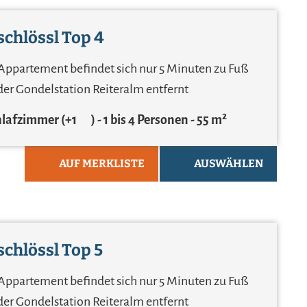
chlössl Top 4
Appartement befindet sich nur 5 Minuten zu Fuß
der Gondelstation Reiteralm entfernt
hlafzimmer
(+1
)
1 bis 4 Personen
55 m²
AUF MERKLISTE
AUSWÄHLEN
chlössl Top 5
Appartement befindet sich nur 5 Minuten zu Fuß
der Gondelstation Reiteralm entfernt