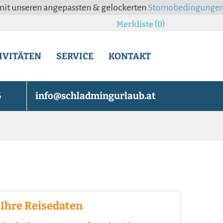
en angepassten & gelockerten
Stornobedingungen
. Um dir 
Merkliste (0)
IVITÄTEN
SERVICE
KONTAKT
6
info@schladmingurlaub.at
Ihre Reisedaten