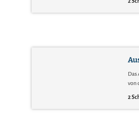
2 S
Aus
Das 
von 
2 S