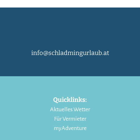
info@schladmingurlaub.at
Quicklinks:
Aktuelles Wetter
Für Vermieter
myAdventure