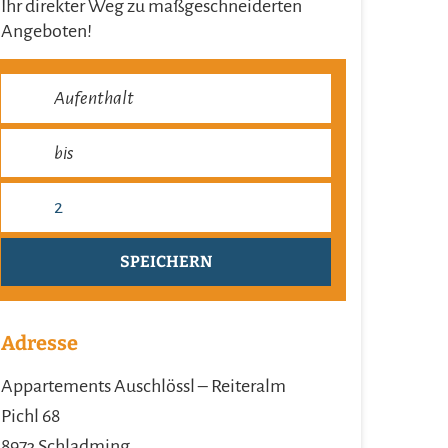
Ihr direkter Weg zu maß­ge­schneiderten
Angeboten!
Adresse
Appartements Auschlössl – Reiteralm
Pichl 68
8973 Schladming