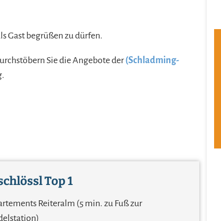
ls Gast begrüßen zu dürfen.
Durchstöbern Sie die Angebote der
(Schladming-
g.
chlössl Top 1
rtements Reiteralm (5 min. zu Fuß zur
elstation)