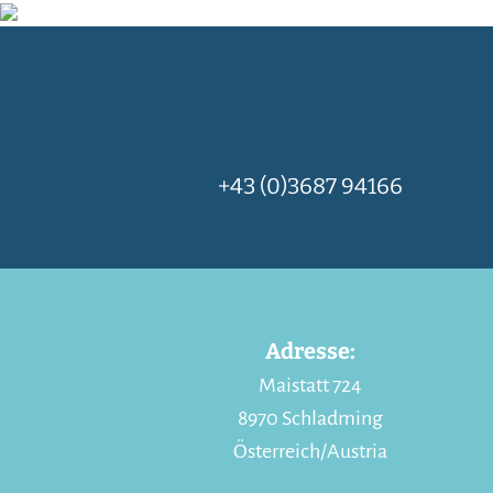
+43 (0)3687 94166
Adresse:
Maistatt 724
8970 Schladming
Österreich/Austria