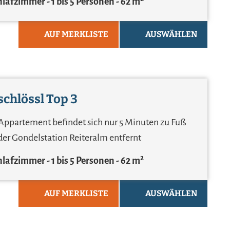
chlafzimmer
1 bis 5 Personen
62 m²
AUF MERKLISTE
AUSWÄHLEN
chlössl Top 3
Appartement befindet sich nur 5 Minuten zu Fuß
der Gondelstation Reiteralm entfernt
chlafzimmer
1 bis 5 Personen
62 m²
AUF MERKLISTE
AUSWÄHLEN