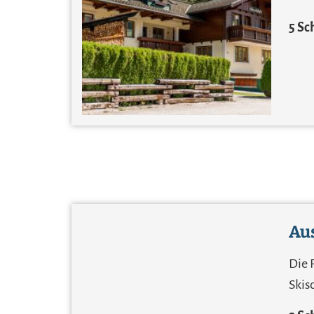
5 S
Aus
Die 
Skis