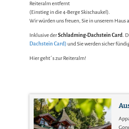
Reiteralm entfernt
(Einstieg in die 4-Berge Skischaukel).
Wir würden uns freuen, Sie in unserem Haus a
Inklusive der
Schladming-Dachstein Card
. 
Dachstein Card)
und Sie werden sicher fündi
Hier geht´s zur Reiteralm!
Aus
Appa
Gond