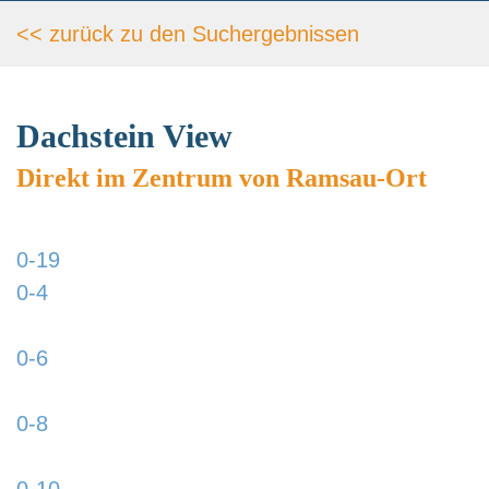
<< zurück zu den Such­ergebnissen
Dachstein View
Direkt im Zentrum von Ramsau-Ort
0-19
https://www.schladmingurlaub.at/wp-
0-4
content/uploads/2015/09/0-19-885x580.jpg
https://www.schladmingurlaub.at/wp-
0-6
content/uploads/2015/09/0-4-885x580.jpg
https://www.schladmingurlaub.at/wp-
0-8
content/uploads/2015/09/0-6-885x580.jpg
https://www.schladmingurlaub.at/wp-