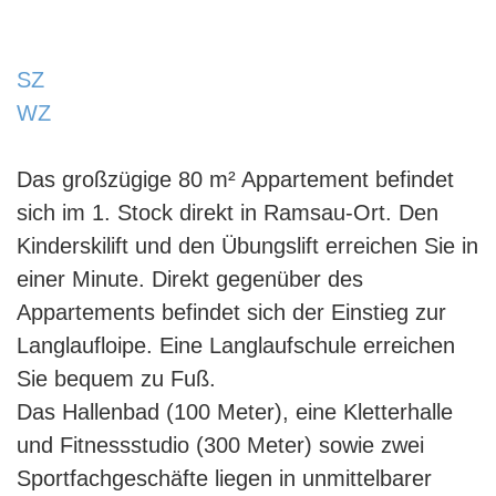
https://www.schladmingurlaub.at/wp-
content/uploads/2015/09/Couch-885x580.jpg
SZ
https://www.schladmingurlaub.at/wp-
WZ
content/uploads/2015/09/SZ-885x580.jpg
https://www.schladmingurlaub.at/wp-
content/uploads/2015/09/WZ-1-885x580.jpg
Das großzügige 80 m² Appartement befindet
sich im 1. Stock direkt in Ramsau-Ort. Den
Kinderskilift und den Übungslift erreichen Sie in
einer Minute. Direkt gegenüber des
Appartements befindet sich der Einstieg zur
Langlaufloipe. Eine Langlaufschule erreichen
Sie bequem zu Fuß.
Das Hallenbad (100 Meter), eine Kletterhalle
und Fitnessstudio (300 Meter) sowie zwei
Sportfachgeschäfte liegen in unmittelbarer