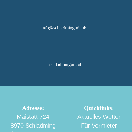
info@schladmingurlaub.at
schladmingurlaub
Adresse:
Quicklinks:
Maistatt 724
Aktuelles Wetter
8970 Schladming
Für Vermieter