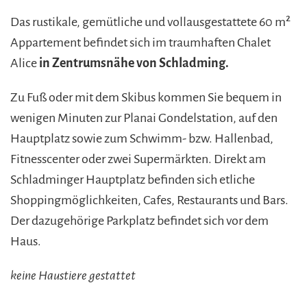
https://www.schladmingurlaub.at/wp-
content/uploads/2015/09/Ch.-Alice-Garten-15-
Das rustikale, gemütliche und vollausgestattete 60 m²
885x580.jpg
Appartement befindet sich im traumhaften Chalet
Alice
in Zentrumsnähe von Schladming.
Zu Fuß oder mit dem Skibus kommen Sie bequem in
wenigen Minuten zur Planai Gondelstation, auf den
Hauptplatz sowie zum Schwimm- bzw. Hallenbad,
Fitnesscenter oder zwei Supermärkten. Direkt am
Schladminger Hauptplatz befinden sich etliche
Shoppingmöglichkeiten, Cafes, Restaurants und Bars.
Der dazugehörige Parkplatz befindet sich vor dem
Haus.
keine Haustiere gestattet