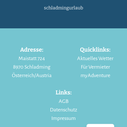
schladmingurlaub
Adresse:
Quicklinks:
Maistatt 724
Aktuelles Wetter
8970 Schladming
Für Vermieter
Österreich/Austria
myAdventure
Links:
AGB
Datenschutz
Impressum