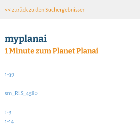
<< zurück zu den Such­ergebnissen
myplanai
1 Minute zum Planet Planai
1-39
https://www.schladmingurlaub.at/wp-
content/uploads/2016/04/1-39-885x580.jpg
sm_RLS_4580
https://www.schladmingurlaub.at/wp-
content/uploads/2016/04/sm_RLS_4580-885x580.jpg
1-3
https://www.schladmingurlaub.at/wp-
1-14
content/uploads/2016/04/1-3-885x580.jpg
https://www.schladmingurlaub.at/wp-