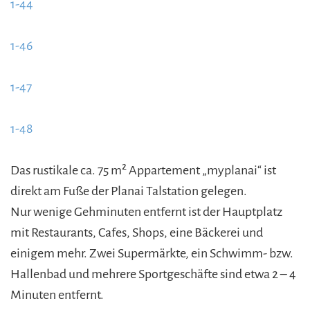
1-44
content/uploads/2016/04/1-43-885x580.jpg
https://www.schladmingurlaub.at/wp-
1-46
content/uploads/2016/04/1-44-885x580.jpg
https://www.schladmingurlaub.at/wp-
1-47
content/uploads/2016/04/1-46-885x580.jpg
https://www.schladmingurlaub.at/wp-
1-48
content/uploads/2016/04/1-47-885x580.jpg
https://www.schladmingurlaub.at/wp-
content/uploads/2016/04/1-48-885x580.jpg
Das rustikale ca. 75 m² Appartement „myplanai“ ist
direkt am Fuße der Planai Talstation gelegen.
Nur wenige Gehminuten entfernt ist der Hauptplatz
mit Restaurants, Cafes, Shops, eine Bäckerei und
einigem mehr. Zwei Supermärkte, ein Schwimm- bzw.
Hallenbad und mehrere Sportgeschäfte sind etwa 2 – 4
Minuten entfernt.