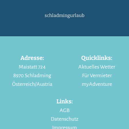
schladmingurlaub
Adresse:
Quicklinks:
Maistatt 724
Aktuelles Wetter
8970 Schladming
Für Vermieter
Österreich/Austria
myAdventure
Links:
AGB
Datenschutz
Impressum