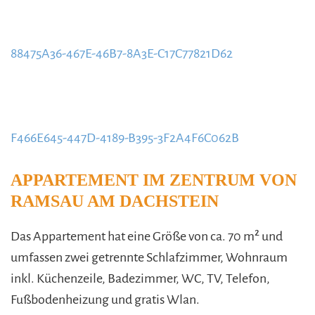
content/uploads/2020/09/739BACCE-A492-4DA9-
BF4B-24C5CC87950F-885x580.jpeg
88475A36-467E-46B7-8A3E-C17C77821D62
https://www.schladmingurlaub.at/wp-
content/uploads/2020/09/88475A36-467E-46B7-8A3E-
C17C77821D62-885x580.jpeg
F466E645-447D-4189-B395-3F2A4F6C062B
https://www.schladmingurlaub.at/wp-
APPARTEMENT IM ZENTRUM VON
content/uploads/2020/09/F466E645-447D-4189-B395-
RAMSAU AM DACHSTEIN
3F2A4F6C062B-885x580.jpeg
Das Appartement hat eine Größe von ca. 70 m² und
umfassen zwei getrennte Schlafzimmer, Wohnraum
inkl. Küchenzeile, Badezimmer, WC, TV, Telefon,
Fußbodenheizung und gratis Wlan.