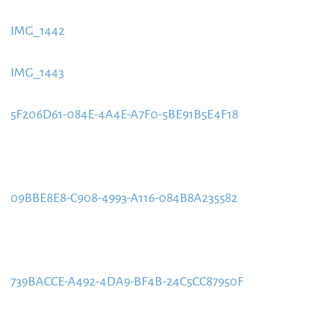
content/uploads/2020/09/IMG_1441-885x580.jpg
IMG_1442
https://www.schladmingurlaub.at/wp-
content/uploads/2020/09/IMG_1442-885x580.jpg
IMG_1443
https://www.schladmingurlaub.at/wp-
content/uploads/2020/09/IMG_1443-885x580.jpg
5F206D61-084E-4A4E-A7F0-5BE91B5E4F18
https://www.schladmingurlaub.at/wp-
content/uploads/2020/09/5F206D61-084E-4A4E-
A7F0-5BE91B5E4F18-885x580.jpeg
09BBE8E8-C908-4993-A116-084B8A235582
https://www.schladmingurlaub.at/wp-
content/uploads/2020/09/09BBE8E8-C908-4993-A116-
084B8A235582-885x580.jpeg
739BACCE-A492-4DA9-BF4B-24C5CC87950F
https://www.schladmingurlaub.at/wp-