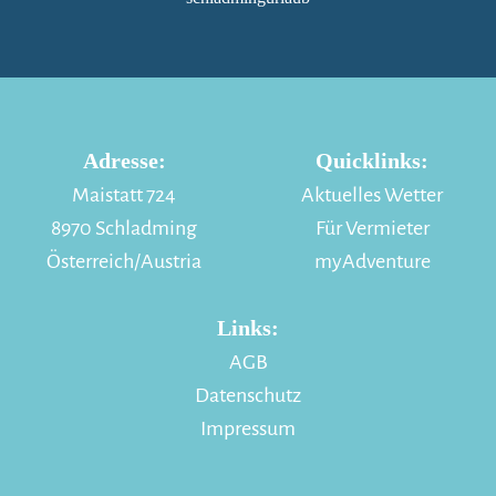
Adresse:
Quicklinks:
Maistatt 724
Aktuelles Wetter
8970 Schladming
Für Vermieter
Österreich/Austria
myAdventure
Links:
AGB
Datenschutz
Impressum