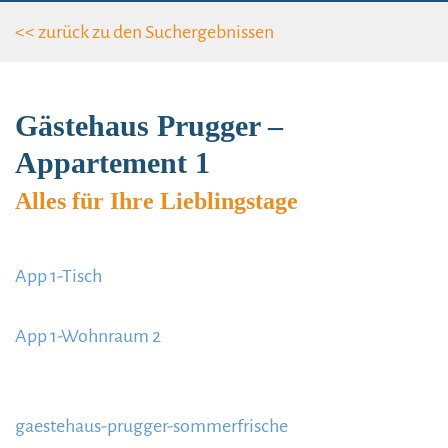
<< zurück zu den Such­ergebnissen
Gästehaus Prugger –
Appartement 1
Alles für Ihre Lieblingstage
App 1-Tisch
https://www.schladmingurlaub.at/wp-
content/uploads/2020/09/App-1-Tisch-885x580.jpg
App 1-Wohnraum 2
https://www.schladmingurlaub.at/wp-
content/uploads/2020/09/App-1-Wohnraum-2-
gaestehaus-prugger-sommerfrische
885x580.jpg