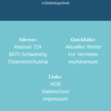
schladmingurlaub
Adresse:
Quicklinks:
Maistatt 724
Aktuelles Wetter
8970 Schladming
Für Vermieter
Österreich/Austria
myAdventure
Links:
AGB
Datenschutz
Impressum