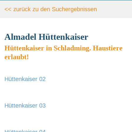
<< zurück zu den Such­ergebnissen
Almadel Hüttenkaiser
Hüttenkaiser in Schladming. Haustiere
erlaubt!
Hüttenkaiser 02
https://www.schladmingurlaub.at/wp-
content/uploads/2024/01/Huettenkaiser-02-
Hüttenkaiser 03
885x580.jpg
https://www.schladmingurlaub.at/wp-
content/uploads/2024/01/Huettenkaiser-03-