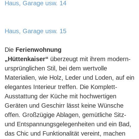
Haus, Garage usw. 14
usw.-13-885x580.jpg
https://www.schladmingurlaub.at/wp-
content/uploads/2024/01/Haus-Garage-
Haus, Garage usw. 15
usw.-14-885x580.jpg
https://www.schladmingurlaub.at/wp-
content/uploads/2024/01/Haus-Garage-
Die
Ferienwohnung
usw.-15-885x580.jpg
„Hüttenkaiser“
überzeugt mit ihrem modern-
ursprünglichen Stil, bei dem wertvolle
Materialien, wie Holz, Leder und Loden, auf ein
elegantes Interieur treffen. Die Komplett-
Ausstattung der Küche mit hochwertigen
Geräten und Geschirr lässt keine Wünsche
offen. Großzügige Ablagen, gemütliche Sitz-
und Entspannungsgelegenheiten und ein Bad,
das Chic und Funktionalität vereint, machen