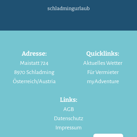
schladmingurlaub
Adresse:
Quicklinks:
Maistatt 724
Aktuelles Wetter
8970 Schladming
Für Vermieter
Österreich/Austria
myAdventure
Links:
AGB
Datenschutz
Impressum